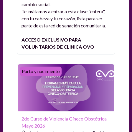
cambio social
.
Te invitamos a entrar a esta clase "entera",
con tu cabeza y tu corazón, lista para ser
parte de esta red de sanación comunitaria
.
ACCESO EXCLUSIVO PARA
VOLUNTARIOS DE CLINICA OVO
2do Curso de Violencia Gíneco Obstétrica Mayo 2026
Parto y nacimiento
2do Curso de Violencia Gíneco Obstétrica
Mayo 2026