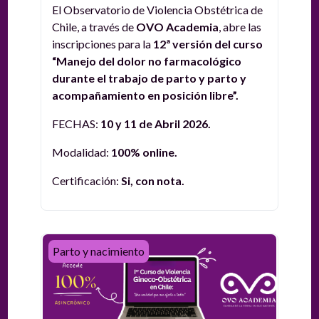
El Observatorio de Violencia Obstétrica de
Chile, a través de
OVO Academia
, abre las
inscripciones para la
12ª versión del curso
“Manejo del dolor no farmacológico
durante el trabajo de parto y parto y
acompañamiento en posición libre”.
FECHAS:
10 y 11 de Abril 2026.
Modalidad:
100%
online.
Certificación:
Si, con nota.
Asincrónico - 1er Curso de Violencia Gineco Obstétrica
Parto y nacimiento