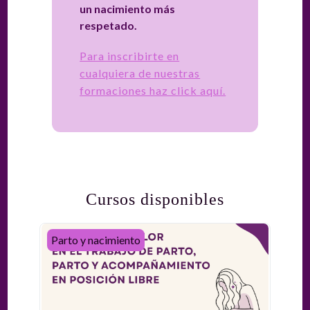
un nacimiento más
respetado.
Para inscribirte en
cualquiera de nuestras
formaciones haz click aquí.
Cursos disponibles
Curso Manejo del dolor para el trabajo de parto, parto 
Parto y nacimiento