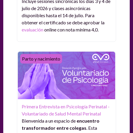
Incluye sesiones sincrónicas los días 3 y 4 de
julio de 2026 y clases asincrónicas
disponibles hasta el 14 de julio. Para
obtener el certificado se debe aprobar la
evaluación
online con nota mínima 4,0.
Primera Entrevista en Psicología Perinatal - Voluntaria
Parto y nacimiento
Primera Entrevista en Psicología Perinatal -
Voluntariado de Salud Mental Perinatal
Bienvenida a un espacio de
encuentro
transformador entre colegas
. Esta